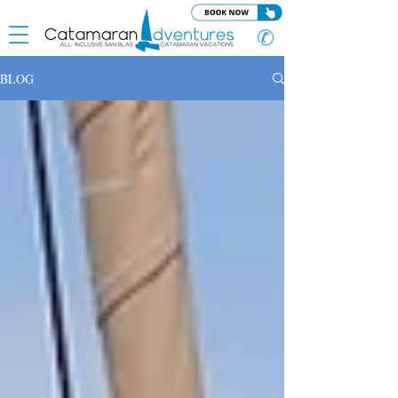
✆
BLOG