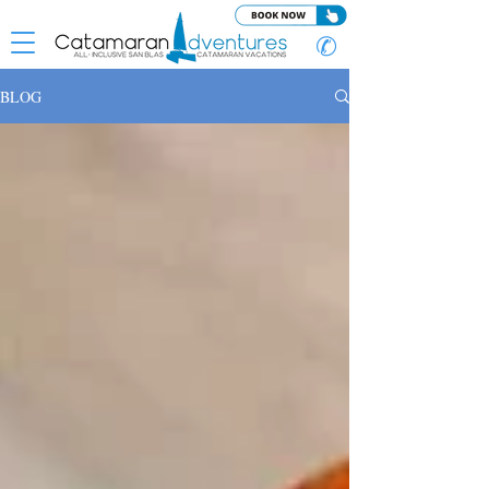
✆
BLOG