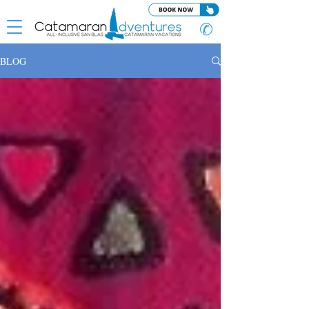
✆
BLOG