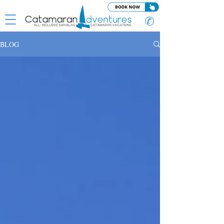
✆
BLOG