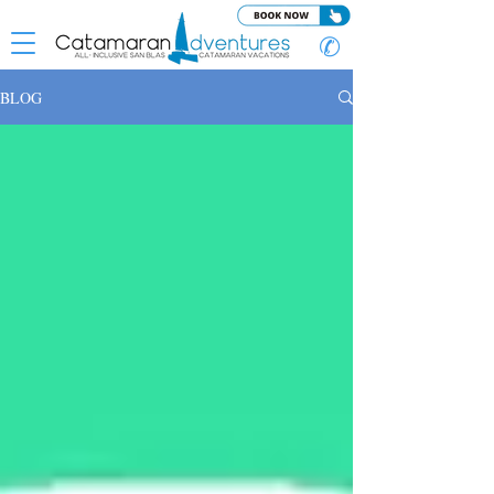
✆
BLOG