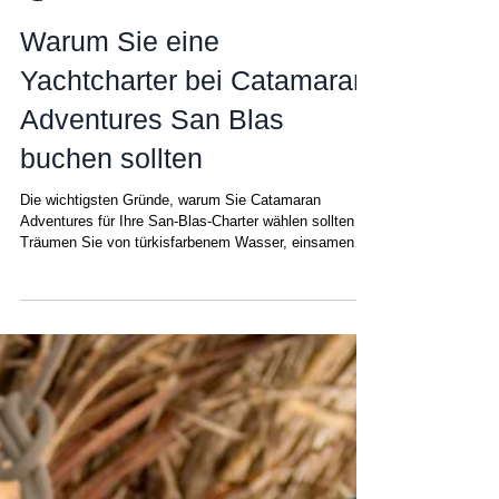
Chris
29. Okt. 2025
Warum Sie eine
Yachtcharter bei Catamaran
Adventures San Blas
buchen sollten
Die wichtigsten Gründe, warum Sie Catamaran
Adventures für Ihre San-Blas-Charter wählen sollten
Träumen Sie von türkisfarbenem Wasser, einsamen
Stränden und einem wahrhaft authentischen
Segelerlebnis? Es gibt zwar viele Möglichkeiten –
Makler, Buchungsplattformen und gemeinsam genutzte
Boote –, aber nur ein Unternehmen ist tief in den San-
Blas-Inseln verwurzelt und betreibt seit über einem
Jahrzehnt ganzjährig seine eigene Flotte mit
festangestellten Besatzungen: Catamaran Ad