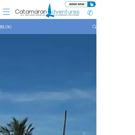
✆
BLOG