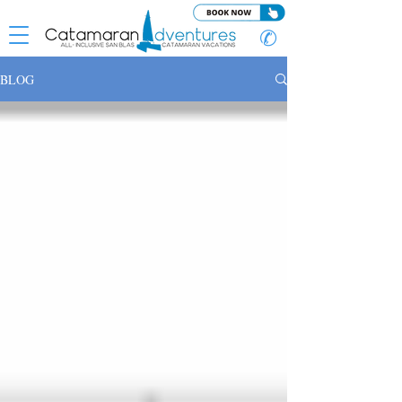
✆
BLOG