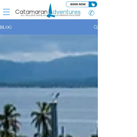
✆
BLOG