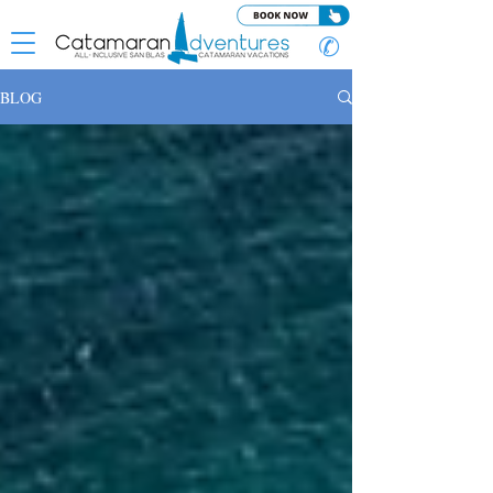
✆
BLOG