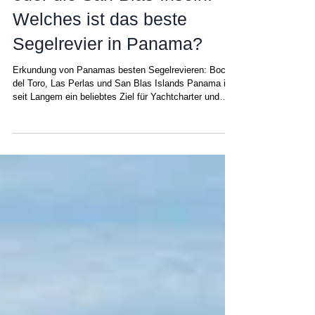
oder die San-Blas-Inseln:
Welches ist das beste
Segelrevier in Panama?
Erkundung von Panamas besten Segelrevieren: Bocas
del Toro, Las Perlas und San Blas Islands Panama ist
seit Langem ein beliebtes Ziel für Yachtcharter und
bietet einen authentischen Segelurlaub . Sie haben die
Wahl: Ob in der Karibik oder im Pazifik – Sie
entscheiden, welcher Ort am besten zu Ihren
Bedürfnissen passt. Panama liegt südlich der
Hurrikanzone und wurde, anders als andere
Segelreviere in der Karibik wie beispielsweise die
Britischen Jungferninseln, Antigua, die G