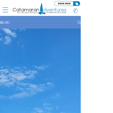
✆
BLOG