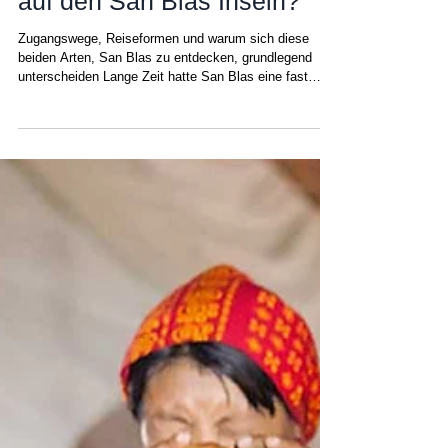
Backpacker- und
hochwertige Segelurlaube
auf den San Blas Inseln?
Zugangswege, Reiseformen und warum sich diese
beiden Arten, San Blas zu entdecken, grundlegend
unterscheiden Lange Zeit hatte San Blas eine fast
legendäre Ausstrahlung. Ohne Landgrenze zu
Kolumbien, mit dichtem Dschungel als natürlicher
Barriere und der Abgeschiedenheit des Guna-Yala-
Gebiets galt die Anreise zu den Inseln einst als eine
Art Initiationsritus – etwas, das nur die
abenteuerlustigsten Reisenden wagten. Heute
entspricht dieses Bild nicht mehr ganz der Realität. D