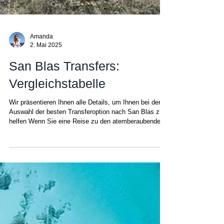
Amanda
2. Mai 2025
San Blas Transfers:
Vergleichstabelle
Wir präsentieren Ihnen alle Details, um Ihnen bei der
Auswahl der besten Transferoption nach San Blas zu
helfen Wenn Sie eine Reise zu den atemberaubenden
San Blas Inseln planen, ist die Anreise Teil des
Abenteuers! San Blas ist zwar für seine
abgeschiedene Schönheit bekannt, doch um diese
abgeschiedenen Inseln zu erreichen, bieten sich zwei
verschiedene Möglichkeiten: eine abenteuerliche
Autofahrt oder ein Rundflug über den Dschungel und
die atemberaubenden San Blas Cays. Je