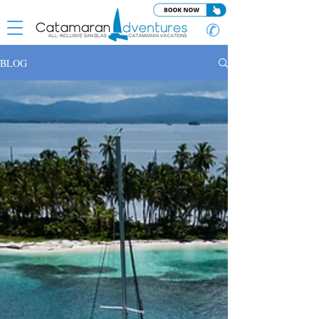
✆
BLOG