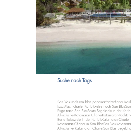
Suche nach Tags
San-Blas-Inseln
san blas panama
Yachtcharter Kari
Luxus-Yachtcharter Karibik
Reise nach San Blas
San
Flüge nach San Blas
Beste Segelziele in der Karib
All-inclusive-Katamaran-Charter
Katamaran-Yachtcha
Beste Reiseziele in der Karibik
Katamaran-Charter i
Katamaran-Charter in San Blas
San-Blas-Katamara
All-Inclusive Katamaran Charter
San Blas Segelcha