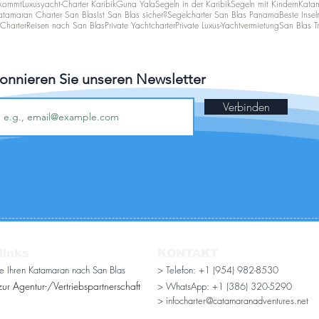
 kommt
Luxusyacht-Charter Karibik
Guna Yala
Segeln in der Karibik
Segeln mit Kindern
Katam
atamaran Charter San Blas
Ist San Blas sicher?
Segelcharter San Blas Panama
Beste Insel
Charter
Reisen nach San Blas
Private Yachtcharter
Private Luxus-Yachtvermietung
San Blas Tr
onnieren Sie unseren Newsletter
Verbinden
links
KONTAKT
ie Ihren Katamaran nach San Blas
> Telefon: +1 (954) 982-8530
ur Agentur-/Vertriebspartnerschaft
> WhatsApp:
+1 (386) 320-5290
> infocharter@catamaranadventures.net