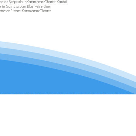
aran-Segelurlaub
Katamaran-Charter Karibik
n in San Blas
San Blas Reiseführer
ansfers
Private Katamaran-Charter
KONTAKTIEREN SIE UNS:
+1 (954) 982-8530
infocharter@catamaranadventures.net