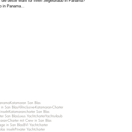
 die beste Wahl für Ihren Segelurlaub in Panama?
b in Panama...
Panama
Katamaran San Blas
in San Blas
All-Inclusive-Katamaran-Charter
ninseln
Katamarancharter San Blas
ter San Blas
Luxus Yachtcharter
Yachturlaub
aran-Charter mit Crew in San Blas
age in San Blas
BVI Yachtcharter
las inseln
Privater Yachtcharter