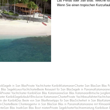
Las Perlas oder San Blas: Welche ist
Wenn Sie einen tropischen Kurzurlau
bik
Segeln in San Blas
Private Yachtcharter Karibik
Katamaran-Charter San Blas
San Blas 
 Blas Segeln
Luxus-Yachtcharter
Beste Reisezeit für San Blas
Segeln in Panama
Katamarane 
ik
Privater Yachtcharter Karibik
San Blas Katamarane
San Blas Katamaran
Britische Jungfer
rter Karibik
Segelurlaub
All-Inclusive Katamaran-Charter
Private Yachtkreuzfahrten
Yachtchar
n der Karibik
Das Beste von San Blas
Reisetipps für San Blas
Sicherheit in San Blas
Katam
n-Charter
Beste Charteragentur in San Blas
San Blas in Panama
Katamarane mit Klimaanl
rter
San Blas Inseln
San Blas Boot mieten
Private Segelcharter
Yachtvermietung Karibik
san b