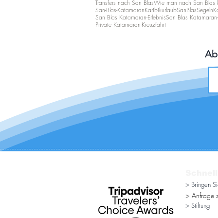
Transfers nach San Blas
Wie man nach San Blas
San-Blas-Katamaran
Karibikurlaub
SanBlasSegeln
K
San Blas Katamaran-Erlebnis
San Blas Katamaran-
Private Katamaran-Kreuzfahrt
Ab
Schnell
> Bringen S
> Anfrage z
> Stiftung