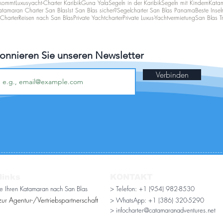
 kommt
Luxusyacht-Charter Karibik
Guna Yala
Segeln in der Karibik
Segeln mit Kindern
Katam
atamaran Charter San Blas
Ist San Blas sicher?
Segelcharter San Blas Panama
Beste Insel
Charter
Reisen nach San Blas
Private Yachtcharter
Private Luxus-Yachtvermietung
San Blas Tr
onnieren Sie unseren Newsletter
Verbinden
links
KONTAKT
ie Ihren Katamaran nach San Blas
> Telefon: +1 (954) 982-8530
ur Agentur-/Vertriebspartnerschaft
> WhatsApp:
+1 (386) 320-5290
> infocharter@catamaranadventures.net