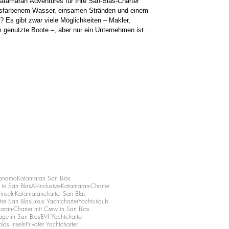
atamaran Adventures für Ihre San-Blas-Charter
kisfarbenem Wasser, einsamen Stränden und einem
? Es gibt zwar viele Möglichkeiten – Makler,
genutzte Boote –, aber nur ein Unternehmen ist
t und betreibt seit über einem Jahrzehnt ganzjährig
llten Besatzungen: Catamaran Ad
Panama
Katamaran San Blas
in San Blas
All-Inclusive-Katamaran-Charter
ninseln
Katamarancharter San Blas
ter San Blas
Luxus Yachtcharter
Yachturlaub
aran-Charter mit Crew in San Blas
age in San Blas
BVI Yachtcharter
las inseln
Privater Yachtcharter