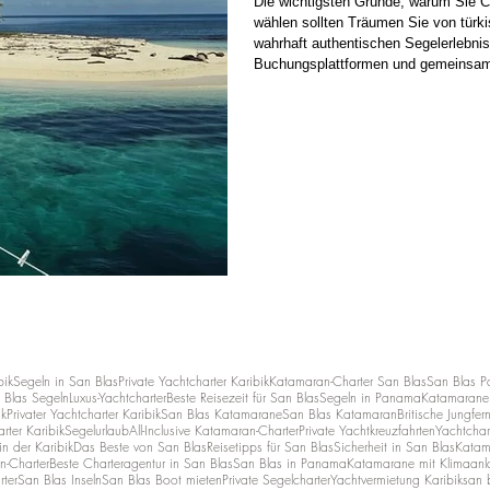
Die wichtigsten Gründe, warum Sie C
wählen sollten Träumen Sie von tür
wahrhaft authentischen Segelerlebnis
Buchungsplattformen und gemeinsam 
tief in den San-Blas-Inseln verwurzel
seine eigene Flotte mit festangeste
bik
Segeln in San Blas
Private Yachtcharter Karibik
Katamaran-Charter San Blas
San Blas 
 Blas Segeln
Luxus-Yachtcharter
Beste Reisezeit für San Blas
Segeln in Panama
Katamarane 
ik
Privater Yachtcharter Karibik
San Blas Katamarane
San Blas Katamaran
Britische Jungfer
rter Karibik
Segelurlaub
All-Inclusive Katamaran-Charter
Private Yachtkreuzfahrten
Yachtchar
n der Karibik
Das Beste von San Blas
Reisetipps für San Blas
Sicherheit in San Blas
Katam
n-Charter
Beste Charteragentur in San Blas
San Blas in Panama
Katamarane mit Klimaanl
rter
San Blas Inseln
San Blas Boot mieten
Private Segelcharter
Yachtvermietung Karibik
san b