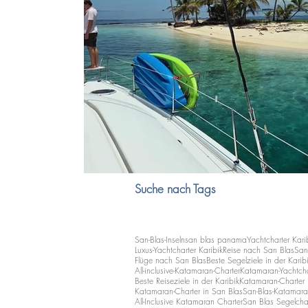
Suche nach Tags
San-Blas-Inseln
san blas panama
Yachtcharter Kari
Luxus-Yachtcharter Karibik
Reise nach San Blas
San
Flüge nach San Blas
Beste Segelziele in der Karib
All-inclusive-Katamaran-Charter
Katamaran-Yachtcha
Beste Reiseziele in der Karibik
Katamaran-Charter i
Katamaran-Charter in San Blas
San-Blas-Katamara
All-Inclusive Katamaran Charter
San Blas Segelcha