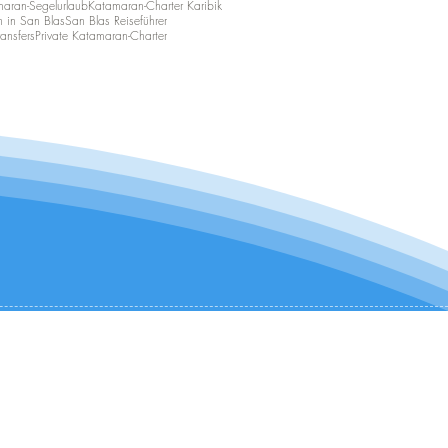
aran-Segelurlaub
Katamaran-Charter Karibik
n in San Blas
San Blas Reiseführer
ansfers
Private Katamaran-Charter
KONTAKTIEREN SIE UNS:
+1 (954) 982-8530
infocharter@catamaranadventures.net