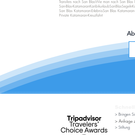
Transfers nach San Blas
Wie man nach San Blas
San-Blas-Katamaran
Karibikurlaub
SanBlasSegeln
K
San Blas Katamaran-Erlebnis
San Blas Katamaran-
Private Katamaran-Kreuzfahrt
Ab
Schnell
> Bringen S
> Anfrage z
> Stiftung