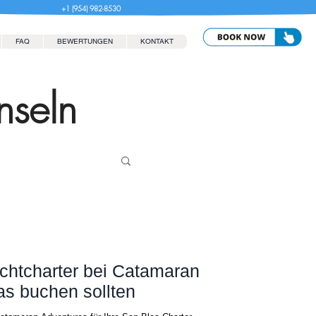
+1 (954) 982-8530
FAQ
BEWERTUNGEN
KONTAKT
nseln
chtcharter bei Catamaran
s buchen sollten