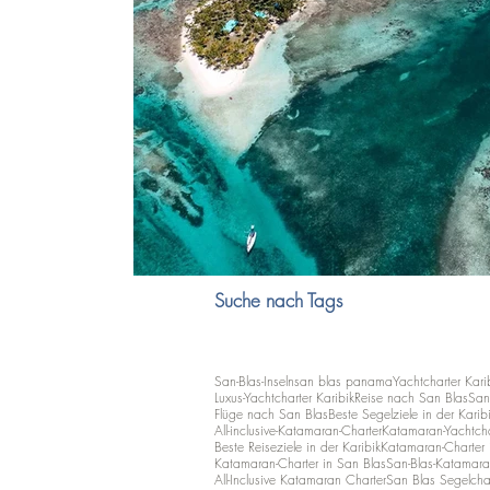
Suche nach Tags
San-Blas-Inseln
san blas panama
Yachtcharter Kari
Luxus-Yachtcharter Karibik
Reise nach San Blas
San
Flüge nach San Blas
Beste Segelziele in der Karib
All-inclusive-Katamaran-Charter
Katamaran-Yachtcha
Beste Reiseziele in der Karibik
Katamaran-Charter i
Katamaran-Charter in San Blas
San-Blas-Katamara
All-Inclusive Katamaran Charter
San Blas Segelcha