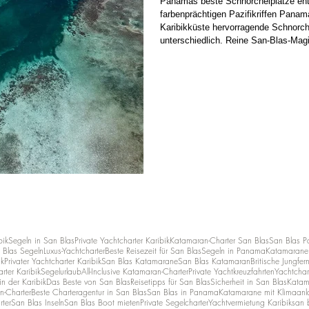
Panamas beste Schnorchelplätze entd
farbenprächtigen Pazifikriffen Panama
Karibikküste hervorragende Schnorche
unterschiedlich. Reine San-Blas-Magi
darunter, Paradies darüber. Auf der Karibikseite zählen Boc
Inseln zu den beliebtesten Reisezi
bik
Segeln in San Blas
Private Yachtcharter Karibik
Katamaran-Charter San Blas
San Blas 
 Blas Segeln
Luxus-Yachtcharter
Beste Reisezeit für San Blas
Segeln in Panama
Katamarane 
ik
Privater Yachtcharter Karibik
San Blas Katamarane
San Blas Katamaran
Britische Jungfer
rter Karibik
Segelurlaub
All-Inclusive Katamaran-Charter
Private Yachtkreuzfahrten
Yachtchar
n der Karibik
Das Beste von San Blas
Reisetipps für San Blas
Sicherheit in San Blas
Katam
n-Charter
Beste Charteragentur in San Blas
San Blas in Panama
Katamarane mit Klimaanl
rter
San Blas Inseln
San Blas Boot mieten
Private Segelcharter
Yachtvermietung Karibik
san b