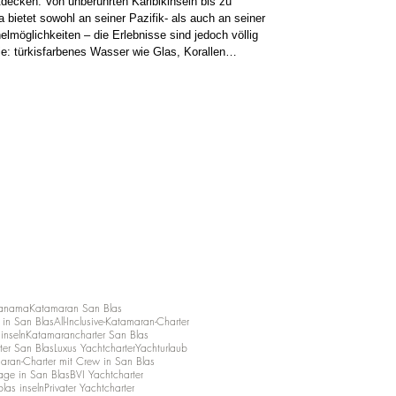
ecken: Von unberührten Karibikinseln bis zu
 bietet sowohl an seiner Pazifik- als auch an seiner
lmöglichkeiten – die Erlebnisse sind jedoch völlig
e: türkisfarbenes Wasser wie Glas, Korallen
as del Toro und die San-Blas-
elen. Bocas del Toro
Panama
Katamaran San Blas
in San Blas
All-Inclusive-Katamaran-Charter
ninseln
Katamarancharter San Blas
ter San Blas
Luxus Yachtcharter
Yachturlaub
aran-Charter mit Crew in San Blas
age in San Blas
BVI Yachtcharter
las inseln
Privater Yachtcharter