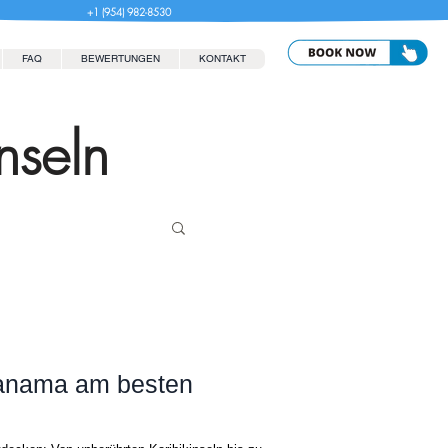
+1 (954) 982-8530
FAQ
BEWERTUNGEN
KONTAKT
nseln
anama am besten