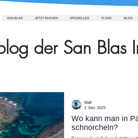
SAN BLAS
JETZT BUCHEN
SPEZIELLES
FLÜGE
BLOG
log der San Blas I
Matt
2. Dez. 2025
Wo kann man in P
schnorcheln?