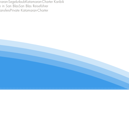
aran-Segelurlaub
Katamaran-Charter Karibik
n in San Blas
San Blas Reiseführer
ansfers
Private Katamaran-Charter
KONTAKTIEREN SIE UNS:
+1 (954) 982-8530
infocharter@catamaranadventures.net