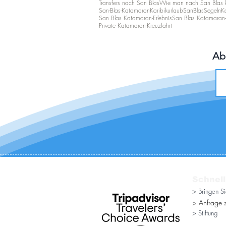
Transfers nach San Blas
Wie man nach San Blas
San-Blas-Katamaran
Karibikurlaub
SanBlasSegeln
K
San Blas Katamaran-Erlebnis
San Blas Katamaran-
Private Katamaran-Kreuzfahrt
Ab
Schnell
> Bringen S
> Anfrage z
> Stiftung